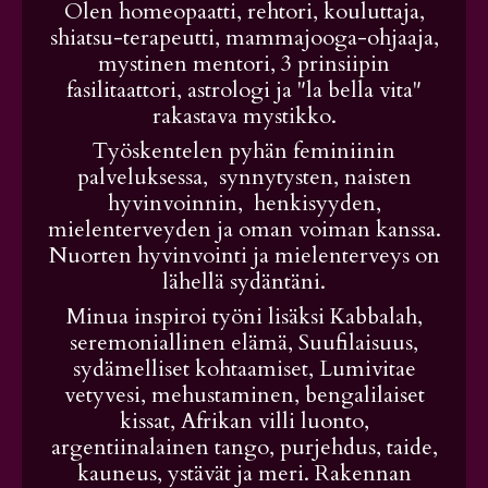
Olen homeopaatti, rehtori, kouluttaja,
shiatsu-terapeutti, mammajooga-ohjaaja,
mystinen mentori, 3 prinsiipin
fasilitaattori, astrologi ja "la bella vita"
rakastava mystikko.
Työskentelen pyhän feminiinin
palveluksessa, synnytysten, naisten
hyvinvoinnin, henkisyyden,
mielenterveyden ja oman voiman kanssa.
Nuorten hyvinvointi ja mielenterveys on
lähellä sydäntäni.
Minua inspiroi työni lisäksi Kabbalah,
seremoniallinen elämä, Suufilaisuus,
sydämelliset kohtaamiset, Lumivitae
vetyvesi, mehustaminen, bengalilaiset
kissat, Afrikan villi luonto,
argentiinalainen tango, purjehdus, taide,
kauneus, ystävät ja meri. Rakennan