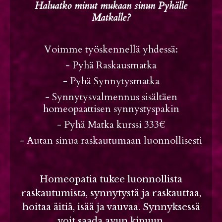
Haluatko minut mukaan sinun Pyhälle
Matkalle?
Voimme työskennellä yhdessä:
- Pyhä Raskausmatka
- Pyhä Synnytysmatka
- Synnytysvalmennus sisältäen
homeopaattisen synnystyspakin
-
Pyhä Matka kurssi 333€
- Autan sinua raskautumaan luonnollisesti
Homeopatia tukee luonnollista
raskautumista, synnytystä ja raskauttaa,
hoitaa äitiä, isää ja vauvaa. Synnyksessä
voit saada avun kipuun,